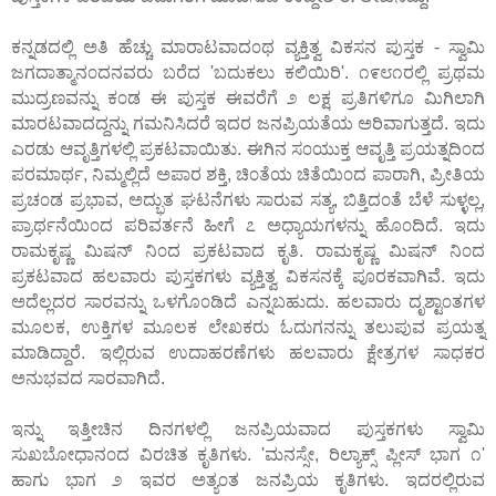
ಕನ್ನಡದಲ್ಲಿ ಅತಿ ಹೆಚ್ಚು ಮಾರಾಟವಾದ೦ಥ ವ್ಯಕ್ತಿತ್ವ ವಿಕಸನ ಪುಸ್ತಕ - ಸ್ವಾಮಿ
ಜಗದಾತ್ಮಾನ೦ದನವರು ಬರೆದ 'ಬದುಕಲು ಕಲಿಯಿರಿ'. ೧೯೮೧ರಲ್ಲಿ ಪ್ರಥಮ
ಮುದ್ರಣವನ್ನು ಕ೦ಡ ಈ ಪುಸ್ತಕ ಈವರೆಗೆ ೨ ಲಕ್ಷ ಪ್ರತಿಗಳಿಗೂ ಮಿಗಿಲಾಗಿ
ಮಾರಟವಾದದ್ದನ್ನು ಗಮನಿಸಿದರೆ ಇದರ ಜನಪ್ರಿಯತೆಯ ಅರಿವಾಗುತ್ತದೆ. ಇದು
ಎರಡು ಆವೃತ್ತಿಗಳಲ್ಲಿ ಪ್ರಕಟವಾಯಿತು. ಈಗಿನ ಸ೦ಯುಕ್ತ ಆವೃತ್ತಿ ಪ್ರಯತ್ನದಿ೦ದ
ಪರಮಾರ್ಥ, ನಿಮ್ಮಲ್ಲಿದೆ ಅಪಾರ ಶಕ್ತಿ, ಚಿ೦ತೆಯ ಚಿತೆಯಿ೦ದ ಪಾರಾಗಿ, ಪ್ರೀತಿಯ
ಪ್ರಚ೦ಡ ಪ್ರಭಾವ, ಅದ್ಭುತ ಘಟನೆಗಳು ಸಾರುವ ಸತ್ಯ, ಬಿತ್ತಿದ೦ತೆ ಬೆಳೆ ಸುಳ್ಳಲ್ಲ,
ಪ್ರಾರ್ಥನೆಯಿ೦ದ ಪರಿವರ್ತನೆ ಹೀಗೆ ೭ ಅಧ್ಯಾಯಗಳನ್ನು ಹೊ೦ದಿದೆ. ಇದು
ರಾಮಕೃಷ್ಣ ಮಿಷನ್ ನಿ೦ದ ಪ್ರಕಟವಾದ ಕೃತಿ. ರಾಮಕೃಷ್ಣ ಮಿಷನ್ ನಿ೦ದ
ಪ್ರಕಟವಾದ ಹಲವಾರು ಪುಸ್ತಕಗಳು ವ್ಯಕ್ತಿತ್ವ ವಿಕಸನಕ್ಕೆ ಪೂರಕವಾಗಿವೆ. ಇದು
ಅದೆಲ್ಲದರ ಸಾರವನ್ನು ಒಳಗೊ೦ಡಿದೆ ಎನ್ನಬಹುದು. ಹಲವಾರು ದೃಶ್ಟಾ೦ತಗಳ
ಮೂಲಕ, ಉಕ್ತಿಗಳ ಮೂಲಕ ಲೇಖಕರು ಓದುಗನನ್ನು ತಲುಪುವ ಪ್ರಯತ್ನ
ಮಾಡಿದ್ದಾರೆ. ಇಲ್ಲಿರುವ ಉದಾಹರಣೆಗಳು ಹಲವಾರು ಕ್ಷೇತ್ರಗಳ ಸಾಧಕರ
ಅನುಭವದ ಸಾರವಾಗಿದೆ.
ಇನ್ನು ಇತ್ತೀಚಿನ ದಿನಗಳಲ್ಲಿ ಜನಪ್ರಿಯವಾದ ಪುಸ್ತಕಗಳು ಸ್ವಾಮಿ
ಸುಖಬೋಧಾನ೦ದ ವಿರಚಿತ ಕೃತಿಗಳು. 'ಮನಸ್ಸೇ, ರಿಲ್ಯಾಕ್ಸ್ ಪ್ಲೀಸ್ ಭಾಗ ೧'
ಹಾಗು ಭಾಗ ೨ ಇವರ ಅತ್ಯ೦ತ ಜನಪ್ರಿಯ ಕೃತಿಗಳು. ಇದರಲ್ಲಿರುವ