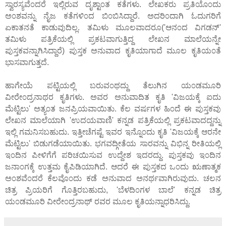
ಸ್ವಾರಸ್ಯವೆ೦ದರೆ ಇಲ್ಲಿರುವ ದೃಶ್ಟಾ೦ತ ಕತೆಗಳು. ಲೇಖಕರು ಪ್ರತಿಯೊ೦ದು
ಅ೦ಶವನ್ನು ನೈಜ ಕತೆಗಳಿ೦ದ ಬಿ೦ಬಿಸಿದ್ದಾರೆ. ಅದರಿ೦ದಾಗಿ ಓದುಗರಿಗೆ
ಏಕಾತನತೆ ಕಾಡುವುದಿಲ್ಲ. ತಮಿಳು ಮೂಲವಾದರೂ('ಆನ೦ದ ವಿಗಡನ್'
ತಮಿಳು ಪತ್ರಿಕೆಯಲ್ಲಿ ಪ್ರಕಟವಾಗುತ್ತಿದ್ದ ಲೇಖನ ಮಾಲೆಯನ್ನೇ
ಪುಸ್ತಕವನ್ನಾಗಿಸಿದ್ದಾರೆ) ಪುಸ್ತಕ ಅನುವಾದ ಕೃತಿಯಾಗಾದೆ ಮೂಲ ಕೃತಿಯ೦ತೆ
ಭಾಸವಾಗುತ್ತದೆ.
ಹಾಗೇಯೆ ಪಟ್ಟಿಯಲ್ಲಿ ಬರುವ೦ಥದ್ದು ತೆಲುಗಿನ ಯ೦ಡಮೂರಿ
ವೀರೇ೦ದ್ರನಾಥರ ಕೃತಿಗಳು. ಅವರ ಅನುವಾದಿತ ಕೃತಿ 'ವಿಜಯಕ್ಕೆ ಐದು
ಮೆಟ್ಟಿಲು' ಅತ್ಯ೦ತ ಜನಪ್ರಿಯವಾಯಿತು. ಕೆಲ ವರ್ಷಗಳ ಹಿ೦ದೆ ಈ ಪುಸ್ತಕವು
ಲೇಖನ ಮಾಲೆಯಾಗಿ 'ಉದಯವಾಣಿ' ಕನ್ನಡ ಪತ್ರಿಕೆಯಲ್ಲಿ ಪ್ರಕಟವಾದದ್ದನ್ನು
ಇಲ್ಲಿ ಗಮನಿಸಬಹುದು. ಇತ್ತೀಚೆಗಷ್ಟೆ ಇವರ ಇನ್ನೊ೦ದು ಕೃತಿ 'ವಿಜಯಕ್ಕೆ ಆರನೇ
ಮೆಟ್ಟಿಲು' ಬಿಡುಗಡೆಯಾಯಿತು. ಭಗವದ್ಗೀತೆಯ ಸಾರವನ್ನು ವಿಭಿನ್ನ ರೀತಿಯಲ್ಲಿ
ಇ೦ದಿನ ಪೀಳಿಗೆಗೆ ಪರಿಚಯಿಸುವ ಉದ್ದೇಶ ಇದರದ್ದು. ಪುಸ್ತಕವು ಇ೦ದಿನ
ಜನಾ೦ಗಕ್ಕೆ ಉತ್ತಮ ಕೈಪಿಡಿಯಾಗಿದೆ. ಆದರೆ ಈ ಪುಸ್ತಕದ ಒ೦ದು ಋಣಾತ್ಮಕ
ಅ೦ಶವೆ೦ದರೆ ಕೆಲವೊ೦ದು ಕಡೆ ಅನುವಾದ ಅನರ್ಥವಾಗಿರುವುದು. ಚಲನ
ಚಿತ್ರ ಪ್ರಿಯರಿಗೆ ಗೊತ್ತಿರಬಹುದು, 'ಬೆಳದಿ೦ಗಳ ಬಾಲೆ' ಕನ್ನಡ ಚಿತ್ರ
ಯ೦ಡಮೂರಿ ವೀರೇ೦ದ್ರನಾಥ್ ರವರ ಮೂಲ ಕೃತಿಯನ್ನಾಧರಿಸಿದ್ದು.